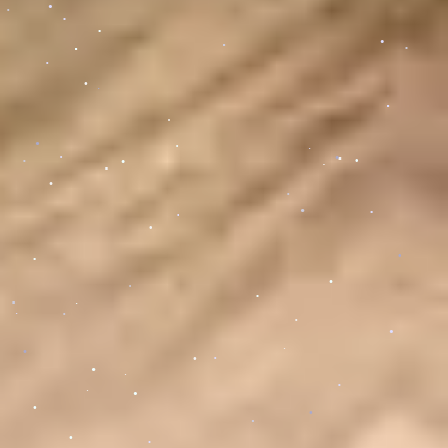
.
.
.
.
.
.
.
.
.
.
.
.
.
.
.
.
.
.
.
.
.
.
.
.
.
.
.
.
.
.
.
.
.
.
.
.
.
.
.
.
.
.
.
.
.
.
.
.
.
.
.
.
.
.
.