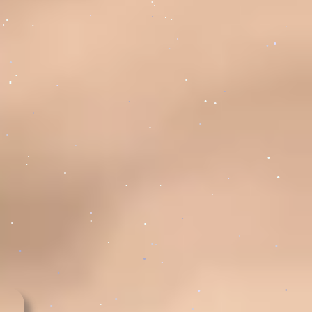
.
.
.
.
.
.
.
.
.
.
.
.
.
.
.
.
.
.
.
.
.
.
.
.
.
.
.
.
.
.
.
.
.
.
.
.
.
.
.
.
.
.
.
.
.
.
.
.
.
.
.
.
.
.
.
.
.
.
.
.
.