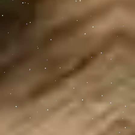
.
.
.
.
.
.
.
.
.
.
.
.
.
.
.
.
.
.
.
.
.
.
.
.
.
.
.
.
.
.
.
.
.
.
.
.
.
.
.
.
.
.
.
.
.
.
.
.
.
.
.
.
.
.
.
.
.
.