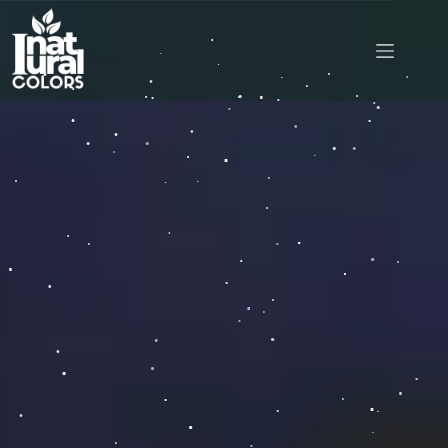
.
.
.
.
.
.
.
.
.
.
.
.
.
.
.
.
.
.
.
.
.
.
.
.
.
.
.
.
.
.
.
.
.
.
.
.
.
.
.
.
.
.
.
.
.
.
.
.
.
.
.
.
.
.
.
.
.
.
.
.
.
.
.
.
.
.
.